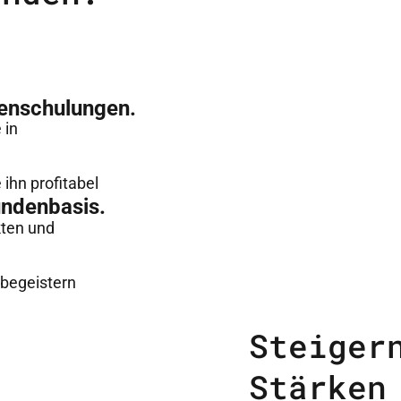
enschulungen.
 in
ihn profitabel
undenbasis.
kten und
 begeistern
Steiger
Stärken