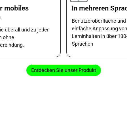
r mobiles
In mehreren Spra
n
Benutzeroberfläche und
einfache Anpassung vo
e überall und zu jeder
Lerninhalten in über 130
ch ohne
Sprachen
verbindung.
Entdecken Sie unser Produkt