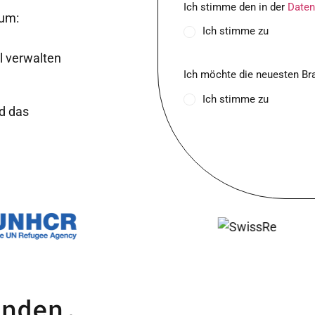
policy
Ich stimme den in der
Daten
 um:
(Required)
Ich stimme zu
l verwalten
Latest
news
Ich möchte die neuesten Br
Ich stimme zu
nd das
unden.