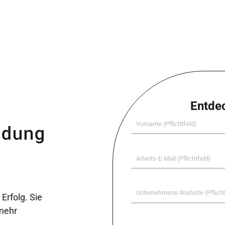
Entde
First
ndung
Name
(Required)
Work
Email
(Required)
Company
www
 Erfolg. Sie
(Required)
 mehr
Privacy