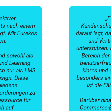
ektiver
„E
ts nach einem
Kundenschul
gt. Mit Eurekos
darauf legt, 
en.
und Vert
unterstützen. 
und sowohl als
Bereich der
und Learning
benutzerfreu
h nur als LMS
klares und 
esign. Diese
besonders ein
chiedene
ist die Fä
forderungen zu
Ressource für
Darüber hina
ch auf
Commerce-Erl