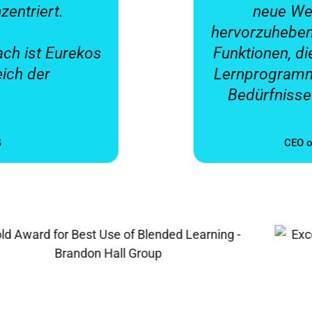
entriert.
neue We
hervorzuheben
ach ist Eurekos
Funktionen, d
ich der
Lernprogramme
Bedürfnisse 
G
CEO o